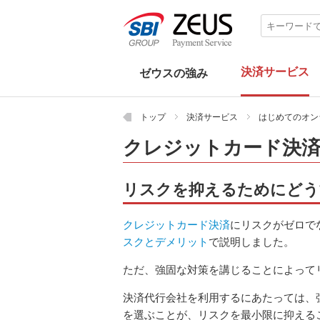
決済サービス
ゼウスの強み
ゼウスの強み
決済サービス
BtoB取引向け
サービス提供向け
セキュリティサービス
接続方式
デモ画面
業種から探す
目的から探す
パートナー
長年積み重ねてきた信頼
確かな実績
豊富な決済サービス
審査提出サポート
柔軟なシステム
高機能な売上管理画面
強固なセキュリティ対策
安心のフルサポート
クレジットカード決済
メール決済
URL決済
あと払い決済
銀行振込決済
口座振替決済
コンビニ決済
端末決済
Bizクレカ
Bizクレカconnect
Biz入金消込
Biz口振
士業PAY
学会PAY
スタディPAY
ぽちPAY
物販
定期購入・頒布会（継続課金）
カタログ通販・テレビ通販
デジタルコンテンツ
会費・月額課金
事前予約
寄付・募金
オンラインレッスン
幼稚園・保育園・学校
店舗
屋外・移動利用
医療機関（病院、クリニック）
調剤薬局・処方箋
月額課金（実店舗）
決済システムを導入したい
サイトにカード決済を導入したい
継続的に課金したい
売上金の入金を早くしたい
メールで簡単に決済をさせたい
コンビニでの支払を可能にしたい
タブレットに決済機能をつけたい
端末機をレンタルしたい
パートナー検索
決済サービス代理店募集
一覧 ›
一覧 ›
一覧 ›
一覧 ›
一覧 ›
一覧 ›
一覧 ›
一覧 ›
一覧 ›
一覧 ›
トップ
決済サービス
はじめてのオン
クレジットカード決
EMV 3-Dセキュア
セキュリティコード
リンク型
トークン型
メールリンク型
データ伝送（API）型
個別処理型
決済ページデモ
売上管理画面デモ
リスクを抑えるためにどう
クレジットカード決済
にリスクがゼロで
スクとデメリット
で説明しました。
ただ、強固な対策を講じることによって
決済代行会社を利用するにあたっては、
を選ぶことが、リスクを最小限に抑える