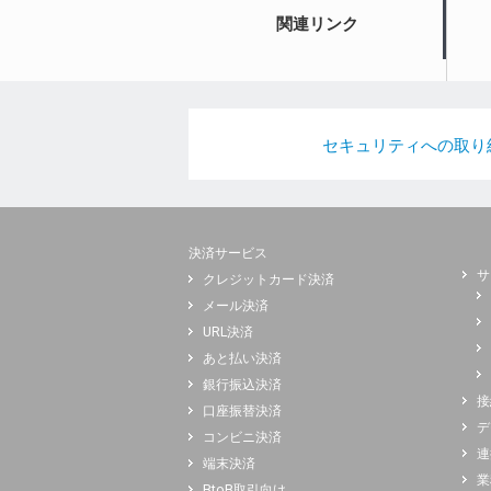
関連リンク
セキュリティへの取り
決済サービス
サ
クレジットカード決済
メール決済
URL決済
あと払い決済
銀行振込決済
接
口座振替決済
デ
コンビニ決済
連
端末決済
業
BtoB取引向け