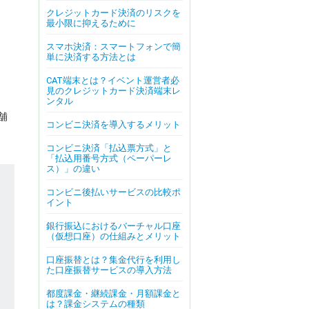
クレジットカード決済のリスクを
最小限に抑えるために
スマホ決済：スマートフォンで簡
単に決済する方法とは
CAT端末とは？イベント運営者必
見のクレジットカード決済端末レ
ンタル
舗
コンビニ決済を導入するメリット
コンビニ決済「払込票方式」と
「払込用番号方式（ペーパーレ
ス）」の違い
コンビニ後払いサービスの比較ポ
イント
銀行振込におけるバーチャル口座
（仮想口座）の仕組みとメリット
口座振替とは？集金代行を利用し
た口座振替サービスの導入方法
都度課金・継続課金・月額課金と
は？課金システムの種類