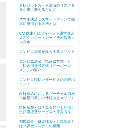
クレジットカード決済のリスクを
最小限に抑えるために
スマホ決済：スマートフォンで簡
単に決済する方法とは
CAT端末とは？イベント運営者必
見のクレジットカード決済端末レ
ンタル
コンビニ決済を導入するメリット
コンビニ決済「払込票方式」と
「払込用番号方式（ペーパーレ
ス）」の違い
コンビニ後払いサービスの比較ポ
イント
銀行振込におけるバーチャル口座
（仮想口座）の仕組みとメリット
口座振替とは？集金代行を利用し
た口座振替サービスの導入方法
都度課金・継続課金・月額課金と
は？課金システムの種類