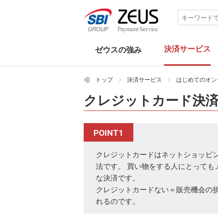
決済サービス
ゼウスの強み
ゼウスの強み
決済サービス
BtoB取引向け
サービス提供向け
セキュリティサービス
接続方式
デモ画面
業種から探す
目的から探す
パートナー
長年積み重ねてきた信頼
確かな実績
豊富な決済サービス
審査提出サポート
柔軟なシステム
高機能な売上管理画面
強固なセキュリティ対策
安心のフルサポート
クレジットカード決済
メール決済
URL決済
あと払い決済
銀行振込決済
口座振替決済
コンビニ決済
端末決済
Bizクレカ
Bizクレカconnect
Biz入金消込
Biz口振
士業PAY
学会PAY
スタディPAY
ぽちPAY
物販
定期購入・頒布会（継続課金）
カタログ通販・テレビ通販
デジタルコンテンツ
会費・月額課金
事前予約
寄付・募金
オンラインレッスン
幼稚園・保育園・学校
店舗
屋外・移動利用
医療機関（病院、クリニック）
調剤薬局・処方箋
月額課金（実店舗）
決済システムを導入したい
サイトにカード決済を導入したい
継続的に課金したい
売上金の入金を早くしたい
メールで簡単に決済をさせたい
コンビニでの支払を可能にしたい
タブレットに決済機能をつけたい
端末機をレンタルしたい
パートナー検索
決済サービス代理店募集
一覧 ›
一覧 ›
一覧 ›
一覧 ›
一覧 ›
一覧 ›
一覧 ›
一覧 ›
一覧 ›
一覧 ›
トップ
決済サービス
はじめてのオン
クレジットカード決
EMV 3-Dセキュア
セキュリティコード
リンク型
トークン型
メールリンク型
データ伝送（API）型
個別処理型
決済ページデモ
売上管理画面デモ
POINT1
クレジットカードはネットショッピ
法です。 買い物をする人にとっても
な決済です。
クレジットカードない＝販売機会の損
れるのです。