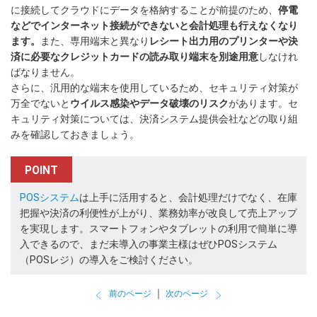
に接続してクラウドにデータを格納することが前提のため、
停電
などでインターネット接続ができないと会計処理も行えなくなり
ます。
また、専用端末と異なり
レシート出力用のプリンターや決
済に必要なクレジットカードの読み取り端末を別途用意
しなけれ
ばなりません。
さらに、汎用的な端末を使用しているため、セキュリティ対策が
万全でないと
ウイルス感染やデータ破壊のリスク
があります。セ
キュリティ対策については、決済システム提供会社などの取り組
みを確認しておきましょう。
POINT
POSシステム
は上手に活用すると、会計処理だけでなく、在庫
把握や決済の利便性が上がり、業務効率が改良して売上アップ
を実現します。スマートフォンやタブレットの利用で簡単に導
入できるので、まだ未導入の事業主様はぜひPOSシステム
（POSレジ）の導入をご検討ください。
｜
前のページ
次のページ