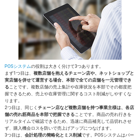
POSシステム
の役割は大きく分けて3つあります。
まず1つ目は、
複数店舗を抱えるチェーン店や、ネットショップと
実店舗を併せて運営する場合、本部で全ての店舗を一元管理でき
る
ことです。複数店舗の売上集計や在庫状況を本部でその都度把
握できるため、売上や在庫管理に関するコスト削減がしやすくな
ります。
2つ目は、同じく
チェーン店など複数店舗を持つ事業主様は、各店
舗の売れ筋商品を本部で把握できる
ことです。商品の売れ行きを
リアルタイムで確認できるため、迅速に商品補充して品切れさせ
ず、購入機会ロスを防いで売上げアップにつなげます。
3つ目は、
会計処理の簡略化とミス削減
です。POSシステムはバー