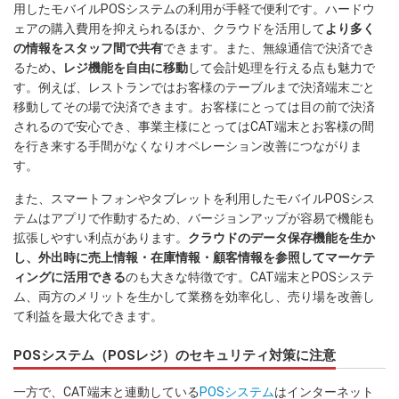
用したモバイルPOSシステムの利用が手軽で便利です。ハードウ
ェアの購入費用を抑えられるほか、クラウドを活用して
より多く
の情報をスタッフ間で共有
できます。また、無線通信で決済でき
るため
、レジ機能を自由に移動
して会計処理を行える点も魅力で
す。例えば、レストランではお客様のテーブルまで決済端末ごと
移動してその場で決済できます。お客様にとっては目の前で決済
されるので安心でき、事業主様にとってはCAT端末とお客様の間
を行き来する手間がなくなりオペレーション改善につながりま
す。
また、スマートフォンやタブレットを利用したモバイルPOSシス
テムはアプリで作動するため、バージョンアップが容易で機能も
拡張しやすい利点があります。
クラウドのデータ保存機能を生か
し、外出時に売上情報・在庫情報・顧客情報を参照してマーケテ
ィングに活用できる
のも大きな特徴です。CAT端末とPOSシステ
ム、両方のメリットを生かして業務を効率化し、売り場を改善し
て利益を最大化できます。
POSシステム（POSレジ）のセキュリティ対策に注意
一方で、CAT端末と連動している
POSシステム
はインターネット