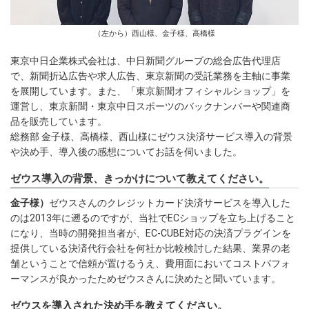
（左から）西山様、金子様、高橋様
東京中日企業株式会社は、中日新聞グループの総合広告代理店
で、新聞折込広告や求人広告、東京新聞の受託業務を主軸に事業
を展開しています。また、「東京新聞オフィシャルショップ」を
運営し、東京新聞・東京中日スポーツのバックナンバーや関連商
品を販売しています。
総務部 金子様、高橋様、西山様にゼウス決済サービス導入の背景
や決め手、導入後の感想についてお話を伺いました。
ゼウス導入の背景、きっかけについて教えてください。
金子様）
ゼウスさんのクレジットカード決済サービスを導入した
のは2013年に遡るのですが、当社でECショップを立ち上げること
になり、当時の開発担当者が、EC-CUBE対応の決済プラグインを
提供している決済代行会社を何社か比較検討した結果、業界の老
舗ということで信頼が置けるうえ、費用面においてコストパフォ
ーマンスが良かったためゼウスさんに決めたと聞いています。
ゼウスを導入された決め手を教えてください。