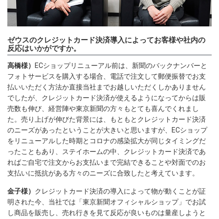
ゼウスのクレジットカード決済導入によってお客様や社内の
反応はいかがですか。
高橋様）
ECショップリニューアル前は、新聞のバックナンバーと
フォトサービスを購入する場合、電話で注文して郵便振替でお支
払いいただく方法か直接当社までお越しいただくしかありません
でしたが、クレジットカード決済が使えるようになってからは販
売数も伸び、経営陣や東京新聞の方々もとても喜んでくれまし
た。売り上げが伸びた背景には、もともとクレジットカード決済
のニーズがあったということが大きいと思いますが、ECショップ
をリニューアルした時期とコロナの感染拡大が同じタイミングだ
ったこともあり、ステイホームの中、クレジットカード決済であ
ればご自宅で注文からお支払いまで完結できることや対面でのお
支払いに抵抗がある方々のニーズに合致したと考えています。
金子様）
クレジットカード決済の導入によって物が動くことが証
明された今、当社では「東京新聞オフィシャルショップ」でお試
し商品を販売し、売れ行きを見て反応が良いものは量産しようと